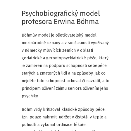
Psychobiografický model
profesora Erwina Böhma
Böhmův model je ošetřovatelský model
mezinárodně uznaný a v současnosti využívaný
v německy mluvících zemích v oblasti
geriatrické a gerontopsychiatrické péče, který
je zaměřen na podporu schopnosti sebepéče
starých a zmatených lidí a na způsoby, jak co
nejdéle tuto schopnost uchovat či navrátit, a to
principem oživení zájmu seniora oživením jeho
psychiky.
Böhm vždy kritizoval klasické způsoby péče,
tzn. pouze nakrmit, udržet v čistotě, v teple a
pohodlí a vykonat ordinace lékaře.