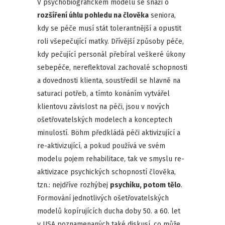
V psychobiografickém modelu se snaží o
rozšíření úhlu pohledu na člověka
seniora,
kdy se péče musí stát tolerantnější a opustit
roli všepečující matky. Dřívější způsoby péče,
kdy pečující personál přebíral veškeré úkony
sebepéče, nereflektoval zachovalé schopnosti
a dovednosti klienta, soustředil se hlavně na
saturaci potřeb, a tímto konáním vytvářel
klientovu závislost na péči, jsou v nových
ošetřovatelských modelech a konceptech
minulostí. Böhm předkládá péči aktivizující a
re-aktivizující, a pokud používá ve svém
modelu pojem rehabilitace, tak ve smyslu re-
aktivizace psychických schopností člověka,
tzn.: nejdříve rozhýbej
psychiku, potom tělo
.
Formování jednotlivých ošetřovatelských
modelů kopírujících ducha doby 50. a 60. let
v USA poznamenaných také diskusí, co může